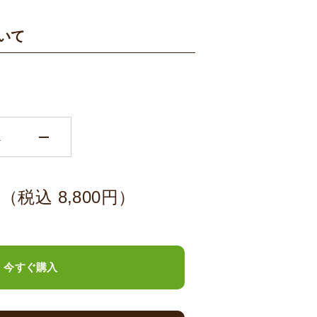
いて
remove
円
（税込
8,800
円）
今すぐ購入