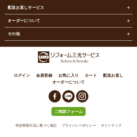
配送お直しサービス
レディース
オーダーについて
メンズ
オーダー商品の販売
その他
カジュアル
ご利用ガイド
その他
配送について
配送お直しについて
よくある質問
ご相談フォーム
ログイン
会員登録
お気に入り
カート
配送お直し
オーダーについて
お問い合わせ
特定商取引法に基づく表記
プライバシーポリシー
ご相談フォーム
特定商取引法に基づく表記
プライバシーポリシー
サイトマップ