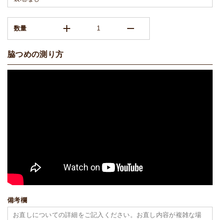
add
remove
数量
脇つめの測り方
備考欄