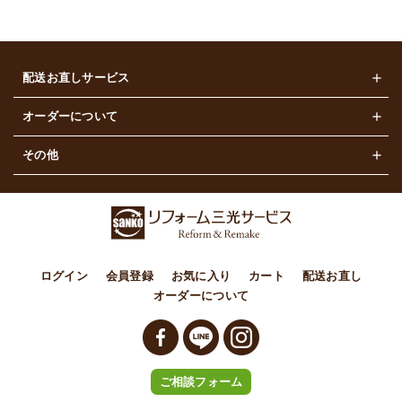
配送お直しサービス
レディース
オーダーについて
メンズ
オーダー商品の販売
その他
カジュアル
ご利用ガイド
その他
配送について
配送お直しについて
よくある質問
ご相談フォーム
ログイン
会員登録
お気に入り
カート
配送お直し
オーダーについて
お問い合わせ
特定商取引法に基づく表記
プライバシーポリシー
ご相談フォーム