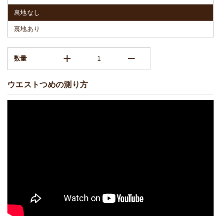
裏地なし
裏地あり
add
remove
数量
ウエストつめの測り方