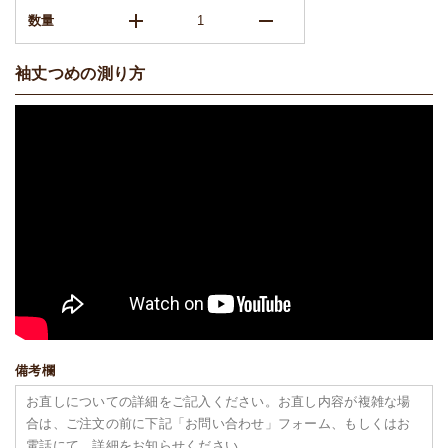
add
remove
数量
袖丈つめの測り方
備考欄