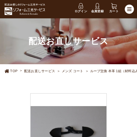
ログイン
会員登録
カート
配送お直しサービス
TOP
配送お直しサービス
メンズ コート
ループ交換 本革 1組（材料込