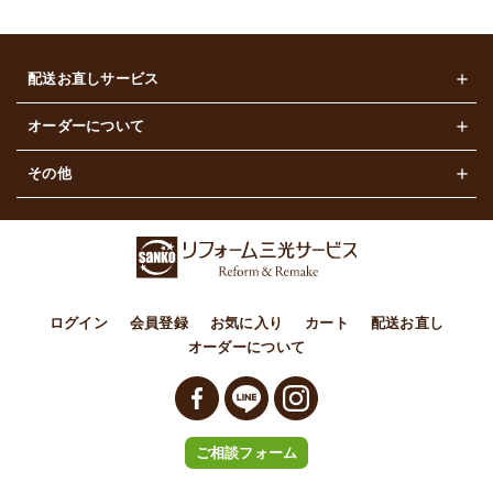
配送お直しサービス
レディース
オーダーについて
メンズ
オーダー商品の販売
その他
カジュアル
ご利用ガイド
その他
配送について
配送お直しについて
よくある質問
ご相談フォーム
ログイン
会員登録
お気に入り
カート
配送お直し
オーダーについて
お問い合わせ
特定商取引法に基づく表記
プライバシーポリシー
ご相談フォーム